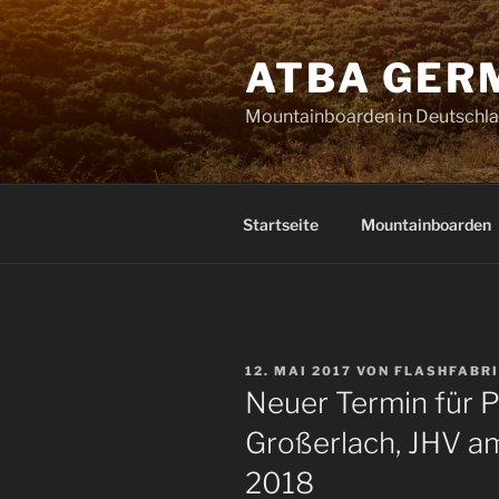
Zum
Inhalt
ATBA GER
springen
Mountainboarden in Deutschl
Startseite
Mountainboarden
VERÖFFENTLICHT
12. MAI 2017
VON
FLASHFABR
AM
Neuer Termin für P
Großerlach, JHV a
2018