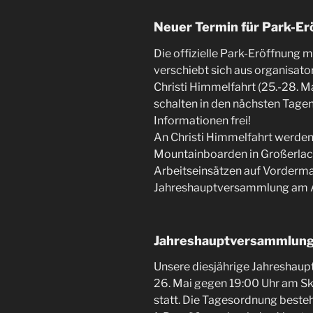
Neuer Termin für Park-Er
Die offizielle Park-Eröffnung 
verschiebt sich aus organisa
Christi Himmelfahrt (25.-28. Ma
schalten in den nächsten Tage
Informationen frei!
An Christi Himmelfahrt werden
Mountainboarden in Großerlach
Arbeitseinsätzen auf Vorderma
Jahreshauptversammlung am A
Jahreshauptversammlung
Unsere diesjährige Jahreshaup
26. Mai gegen 19:00 Uhr am Ski
statt. Die Tagesordnung beste