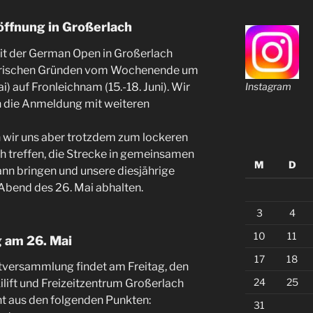
öffnung in Großerlach
mit der German Open in Großerlach
torischen Gründen vom Wochenende um
i) auf Fronleichnam (15.-18. Juni). Wir
Instagram
n die Anmeldung mit weiteren
 wir uns aber trotzdem zum lockeren
 treffen, die Strecke in gemeinsamen
M
D
nn bringen und unsere diesjährige
bend des 26. Mai abhalten.
3
4
10
11
 am 26. Mai
17
18
tversammlung findet am Freitag, den
24
25
lift und Freizeitzentrum Großerlach
ht aus den folgenden Punkten:
31