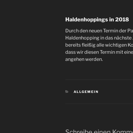
Haldenhoppings in 2018
Durch den neuen Termin der Pa
Haldenhopping in das nächste 
bereits fleißig alle wichtige
dass wir diesen Termin mit ein
angehen werden.
KATEGORIEN
ALLGEMEIN
Schreibe einen Komm