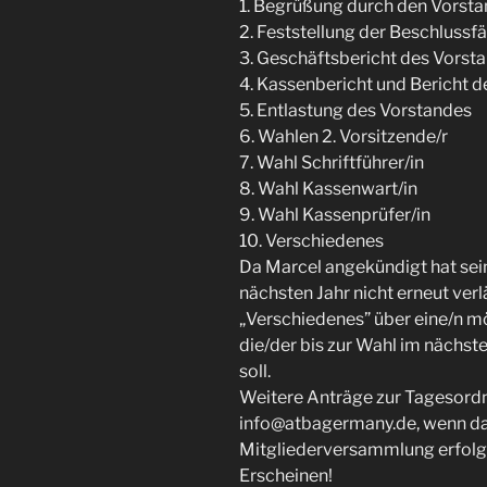
1. Begrüßung durch den Vorst
2. Feststellung der Beschlussfä
3. Geschäftsbericht des Vorst
4. Kassenbericht und Bericht 
5. Entlastung des Vorstandes
6. Wahlen 2. Vorsitzende/r
7. Wahl Schriftführer/in
8. Wahl Kassenwart/in
9. Wahl Kassenprüfer/in
10. Verschiedenes
Da Marcel angekündigt hat sein
nächsten Jahr nicht erneut ver
„Verschiedenes” über eine/n m
die/der bis zur Wahl im nächst
soll.
Weitere Anträge zur Tagesordn
info@atbagermany.de, wenn da
Mitgliederversammlung erfolgen
Erscheinen!