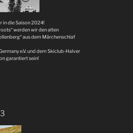
 in die Saison 2024!
roots“ werden wir den alten
ollenberg“ aus dem Märchenschlaf
Germany e.V. und dem Skiclub-Halver
on garantiert sein!
23