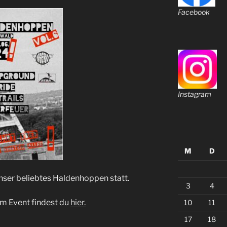
Facebook
Instagram
M
D
unser beliebtes Haldenhoppen statt.
3
4
m Event findest du
hier.
10
11
17
18