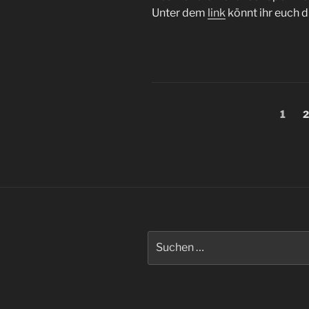
Unter dem
link
könnt ihr euch d
Seitennummerieru
Seite
S
1
2
der
Beiträge
Suche
nach: