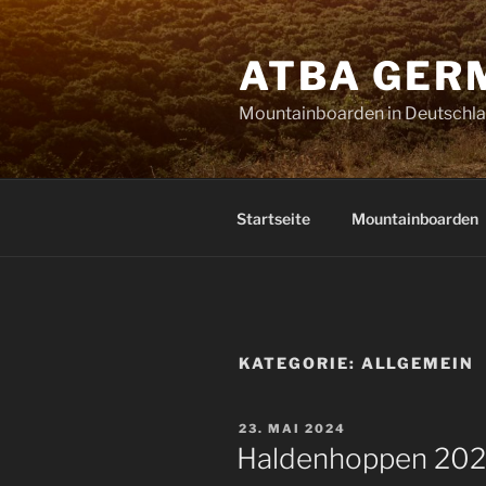
Zum
Inhalt
ATBA GER
springen
Mountainboarden in Deutschl
Startseite
Mountainboarden
KATEGORIE:
ALLGEMEIN
VERÖFFENTLICHT
23. MAI 2024
AM
Haldenhoppen 2024