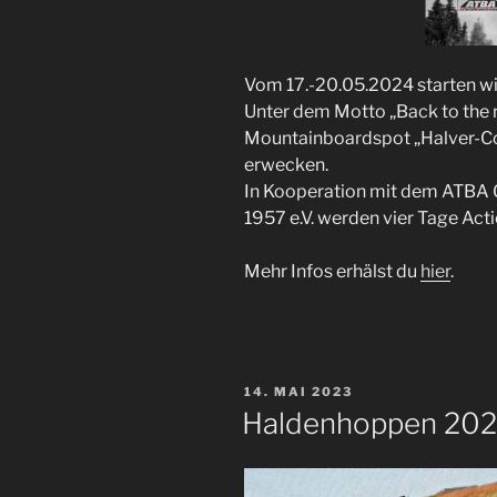
Vom 17.-20.05.2024 starten wir
Unter dem Motto „Back to the 
Mountainboardspot „Halver-C
erwecken.
In Kooperation mit dem ATBA 
1957 e.V. werden vier Tage Acti
Mehr Infos erhälst du
hier
.
VERÖFFENTLICHT
14. MAI 2023
AM
Haldenhoppen 20