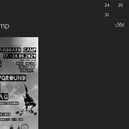
24
25
31
amp
« Mai