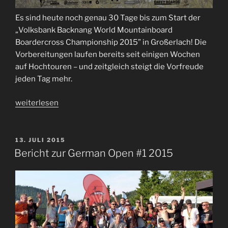
Es sind heute noch genau 30 Tage bis zum Start der
„Volksbank Backnang World Mountainboard
Boardercross Championship 2015” in Großerlach! Die
Vorbereitungen laufen bereits seit einigen Wochen
auf Hochtouren – und zeitgleich steigt die Vorfreude
jeden Tag mehr.
„Der
weiterlesen
Countdown
läuft!“
VERÖFFENTLICHT
13. JULI 2015
AM
Bericht zur German Open #1 2015