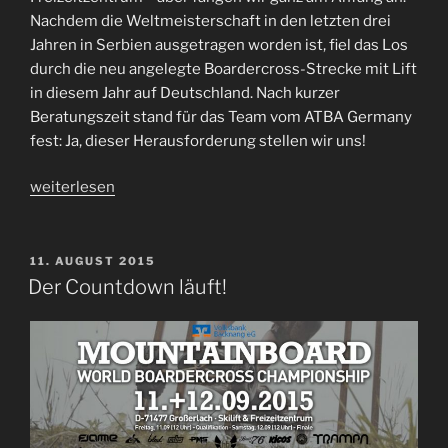
Nachdem die Weltmeisterschaft in den letzten drei
Jahren in Serbien ausgetragen worden ist, fiel das Los
durch die neu angelegte Boardercross-Strecke mit Lift
in diesem Jahr auf Deutschland. Nach kurzer
Beratungszeit stand für das Team vom ATBA Germany
fest: Ja, dieser Herausforderung stellen wir uns!
„Nachbericht
weiterlesen
zur
Volksbank
Backnang
VERÖFFENTLICHT
11. AUGUST 2015
AM
World
Der Countdown läuft!
Mountainboard
Boardercross
Championship
2015“