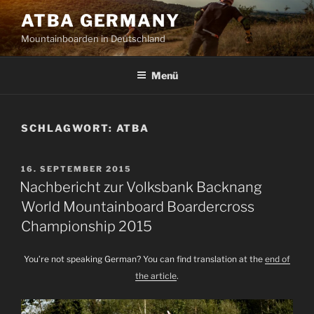
Zum
ATBA GERMANY
Inhalt
Mountainboarden in Deutschland
springen
Menü
SCHLAGWORT:
ATBA
VERÖFFENTLICHT
16. SEPTEMBER 2015
AM
Nachbericht zur Volksbank Backnang
World Mountainboard Boardercross
Championship 2015
You’re not speaking German? You can find translation at the
end of
the article
.