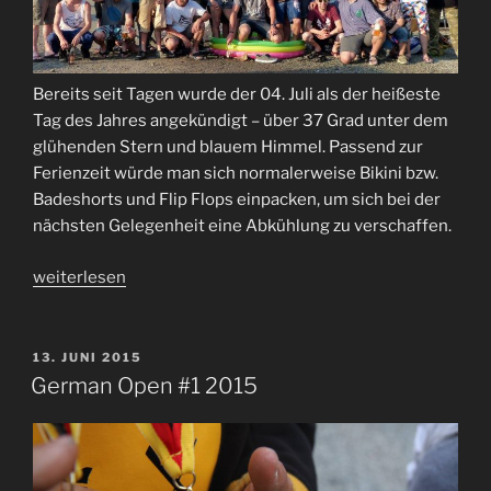
Bereits seit Tagen wurde der 04. Juli als der heißeste
Tag des Jahres angekündigt – über 37 Grad unter dem
glühenden Stern und blauem Himmel. Passend zur
Ferienzeit würde man sich normalerweise Bikini bzw.
Badeshorts und Flip Flops einpacken, um sich bei der
nächsten Gelegenheit eine Abkühlung zu verschaffen.
„Bericht
weiterlesen
zur
German
Open
VERÖFFENTLICHT
13. JUNI 2015
AM
#1
German Open #1 2015
2015“