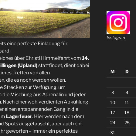
Instagram
its eine perfekte Einladung für
oard!
welches über Christi Himmelfahrt vom
14.
illingen (Upland)
stattfindet, dient dabei
M
D
ames Treffen von allen
n, die es noch werden wollen.
e Strecken zur Verfügung, um
3
4
die Mischung aus Adrenalin und jeder
. Nach einer wohlverdienten Abkühlung
10
11
er einen entspannenden Gang in die
17
18
 am
Lagerfeuer
. Hier werden nach dem
24
25
nd Spots ausgetauscht, aber auch ein
hr geworfen – immer ein perfektes
31