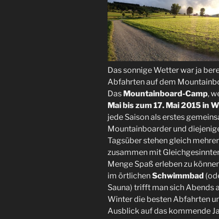
Das sonnige Wetter war ja bere
Abfahrten auf dem Mountainb
Das
Mountainboard-Camp
, 
Mai bis zum 17. Mai 2015 in W
jede Saison als erstes gemeins
Mountainboarder und diejenige
Tagsüber stehen gleich mehrer
zusammen mit Gleichgesinnten 
Menge Spaß erleben zu können
im örtlichen
Schwimmbad
(od
Sauna) trifft man sich Abends
Winter die besten Abfahrten u
Ausblick auf das kommende Ja