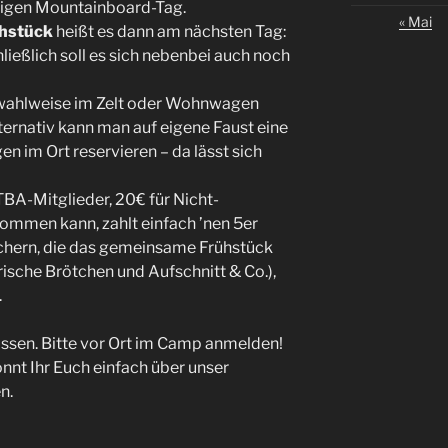
nnigen Mountainboard-Tag.
« Mai
hstück
heißt es dann am nächsten Tag:
ließlich soll es sich nebenbei auch noch
wahlweise im Zelt oder Wohnwagen
ernativ kann man auf eigene Faust eine
n im Ort reservieren – da lässt sich
BA-Mitglieder, 20€ für Nicht-
ommen kann, zahlt einfach ’nen 5er
chern, die das gemeinsame Frühstück
frische Brötchen und Aufschnitt & Co.),
.
ssen. Bitte vor Ort im Camp anmelden!
önnt Ihr Euch einfach über unser
n.