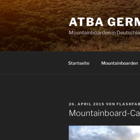
Zum
Inhalt
ATBA GER
springen
Mountainboarden in Deutschl
Startseite
Mountainboarden
VERÖFFENTLICHT
26. APRIL 2015
VON
FLASHFA
AM
Mountainboard-C