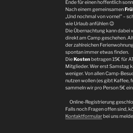
Ende für einen hoffentlich so
Nach einem gemeinsamen
Frü
„Und nochmal von vorne!” – sch
wie Urlaub anfühlen 😉
Die Übernachtung kann dabei 
direkt am Camp geschehen. Alt
der zahlreichen Ferienwohnunge
spontan immer etwas finden.
Die
Kosten
betragen 15€ für AT
Mitglieder. Wer erst Samstag k
weniger. Von allen Camp-Besu
nutzen wollen (es gibt Kaffee, 
sammeln wir pro Person 5€ ein
Online-Registrierung geschlo
Falls noch Fragen offen sind, k
Kontaktformular
bei uns melde