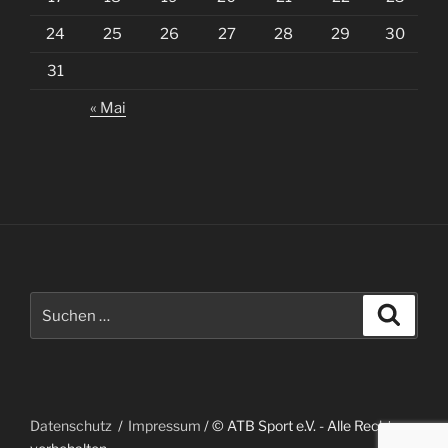
24
25
26
27
28
29
30
31
« Mai
Suche
Suche
nach:
Datenschutz
Impressum
/ © ATB Sport e.V. - Alle Rechte