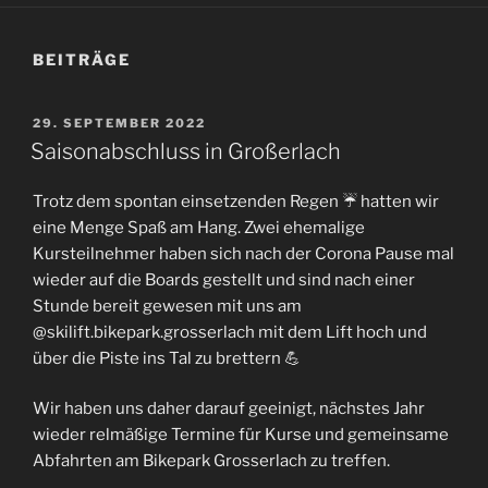
BEITRÄGE
VERÖFFENTLICHT
29. SEPTEMBER 2022
AM
Saisonabschluss in Großerlach
Trotz dem spontan einsetzenden Regen ☔ hatten wir
eine Menge Spaß am Hang. Zwei ehemalige
Kursteilnehmer haben sich nach der Corona Pause mal
wieder auf die Boards gestellt und sind nach einer
Stunde bereit gewesen mit uns am
@skilift.bikepark.grosserlach mit dem Lift hoch und
über die Piste ins Tal zu brettern 💪
Wir haben uns daher darauf geeinigt, nächstes Jahr
wieder relmäßige Termine für Kurse und gemeinsame
Abfahrten am Bikepark Grosserlach zu treffen.