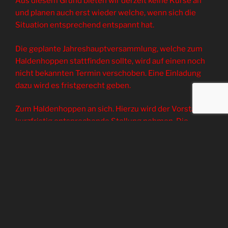
Aus diesem Grund bieten wir derzeit keine Kurse an
und planen auch erst wieder welche, wenn sich die
Situation entsprechend entspannt hat.
Die geplante Jahreshauptversammlung, welche zum
Haldenhoppen stattfinden sollte, wird auf einen noch
nicht bekannten Termin verschoben. Eine Einladung
dazu wird es fristgerecht geben.
Zum Haldenhoppen an sich. Hierzu wird der Vorstand
kurzfristig entsprechende Stellung nehmen. Die
Ereignisse sind aktuell sehr dynamisch. Zum jetzigen
Zeitpunkt kann dazu keine verbindliche Aussage
getroffen werden. Auf Grund der momentanen
Situation besteht aber die Gefahr, dass dieses Event
abgesagt oder verschoben werden muss.
Vielen Dank für euer Verständnis.